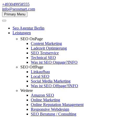
+493049958555
info@seosmart.com
Primary Menu
Seo Agentur Berlin
Leistungen
SEO OnPage
Content Marketing
Ladezeit Optimierung
SEO Textservice
Technical SEO
Was ist SEO Onpage?
INFO
SEO OffPage
Linkaufbau
Local SEO
Social Media Marketing
Was ist SEO Offpage?
INFO
Weitere
Amazon SEO
Online Marketing
Online Reputation Management
Responsive Webdesign
SEO Beratung / Consulting