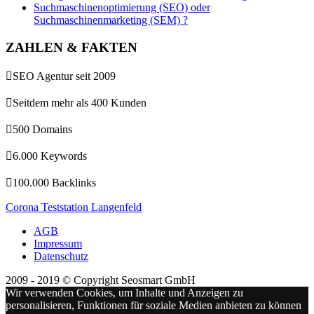
Suchmaschinenoptimierung (SEO) oder
Suchmaschinenmarketing (SEM) ?
ZAHLEN & FAKTEN

SEO Agentur seit 2009

Seitdem mehr als 400 Kunden

500 Domains

6.000 Keywords

100.000 Backlinks
Corona Teststation Langenfeld
AGB
Impressum
Datenschutz
2009 - 2019 © Copyright Seosmart GmbH
Wir verwenden Cookies, um Inhalte und Anzeigen zu
personalisieren, Funktionen für soziale Medien anbieten zu können