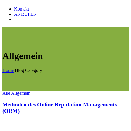
Kontakt
ANRUFEN
Allgemein
Home
Blog Category
Alle
Allgemein
Methoden des Online Reputation Managements
(ORM)