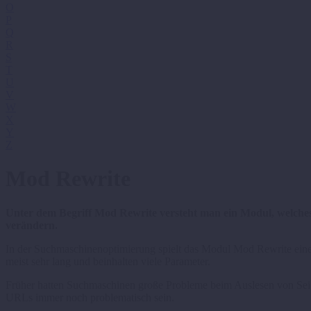
O
P
Q
R
S
T
U
V
W
X
Y
Z
Mod Rewrite
Unter dem Begriff Mod Rewrite versteht man ein Modul, welche
verändern.
In der Suchmaschinenoptimierung spielt das Modul Mod Rewrite eine t
meist sehr lang und beinhalten viele Parameter.
Früher hatten Suchmaschinen große Probleme beim Auslesen von Seite
URLs immer noch problematisch sein.