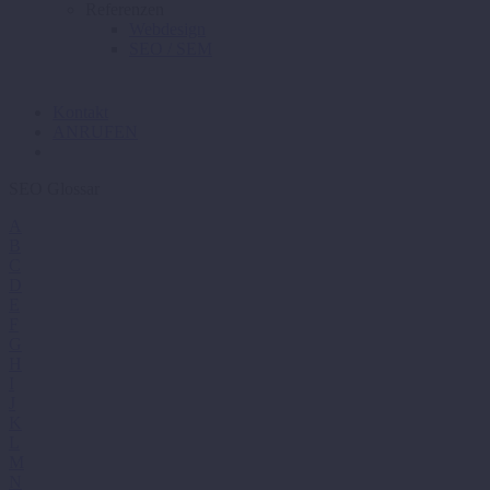
Referenzen
Webdesign
SEO / SEM
Kontakt
ANRUFEN
SEO Glossar
A
B
C
D
E
F
G
H
I
J
K
L
M
N