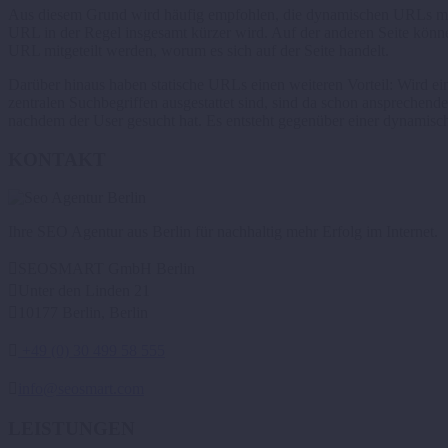
Aus diesem Grund wird häufig empfohlen, die dynamischen URLs mit H
URL in der Regel insgesamt kürzer wird. Auf der anderen Seite könn
URL mitgeteilt werden, worum es sich auf der Seite handelt.
Darüber hinaus haben statische URLs einen weiteren Vorteil: Wird ei
zentralen Suchbegriffen ausgestattet sind, sind da schon ansprechen
nachdem der User gesucht hat. Es entsteht gegenüber einer dynamisc
KONTAKT
Ihre SEO Agentur aus Berlin für nachhaltig mehr Erfolg im Internet.

SEOSMART GmbH Berlin

Unter den Linden 21

10177 Berlin, Berlin

+49 (0) 30 499 58 555

info@seosmart.com
LEISTUNGEN