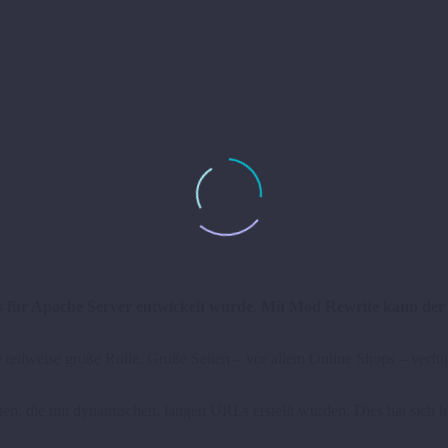
s für Apache Server entwickelt wurde. Mit Mod Rewrite kann der
eilweise große Rolle. Große Seiten – vor allem Online Shops – verfüg
n, die mit dynamischen, langen URLs erstellt wurden. Dies hat sich 