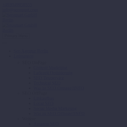
+493049958555
info@seosmart.com
Primary Menu
Seo Agentur Berlin
Leistungen
SEO OnPage
Content Marketing
Ladezeit Optimierung
SEO Textservice
Technical SEO
Was ist SEO Onpage?
INFO
SEO OffPage
Linkaufbau
Local SEO
Social Media Marketing
Was ist SEO Offpage?
INFO
Weitere
Amazon SEO