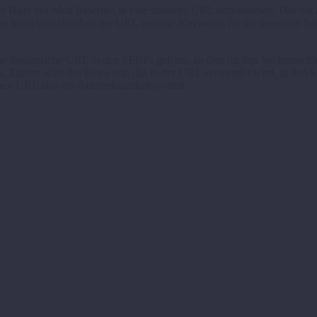
ilfe des Mod Rewrites in eine statische URL umzuformen. Das hat auf 
en beim Umschreiben der URL zentrale Keywords für die jeweilige Seit
ne dynamische URL in den SERPs gelistet, ist dies für den Suchmaschin
der. Zudem wird das Keyword, das in der URL verwendet wird, in den SE
hen URL also ein Aufmerksamkeitsvorteil.