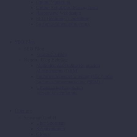
Online Marketing
Online Reputation Management
Responsive Webdesign
SEO Beratung / Consulting
Suchmaschinenoptimierung
SEO Blog
SEO Blog
Zum SEO-Blog
Neueste Blog Beiträge
Methoden des Online Reputation
Managements (ORM)
Suchmaschinenoptimierung (SEO) oder
Suchmaschinenmarketing (SEM) ?
Umsatzsteigerung durch
Versandkostenflatrate
Über uns
Seosmart GmbH
Über Seosmart
Kooperationen
Glossar