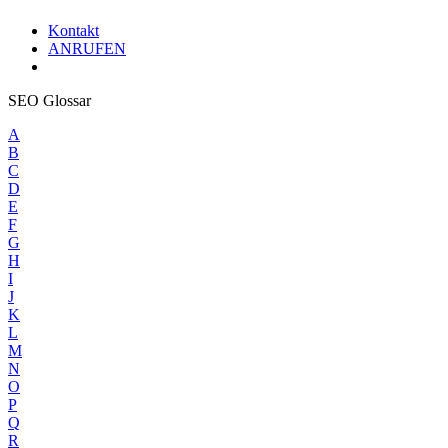
Kontakt
ANRUFEN
SEO Glossar
A
B
C
D
E
F
G
H
I
J
K
L
M
N
O
P
Q
R