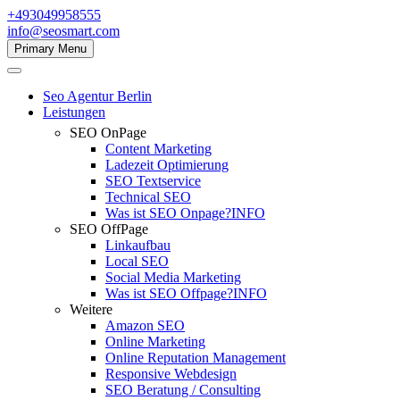
+493049958555
info@seosmart.com
Primary Menu
Seo Agentur Berlin
Leistungen
SEO OnPage
Content Marketing
Ladezeit Optimierung
SEO Textservice
Technical SEO
Was ist SEO Onpage?
INFO
SEO OffPage
Linkaufbau
Local SEO
Social Media Marketing
Was ist SEO Offpage?
INFO
Weitere
Amazon SEO
Online Marketing
Online Reputation Management
Responsive Webdesign
SEO Beratung / Consulting