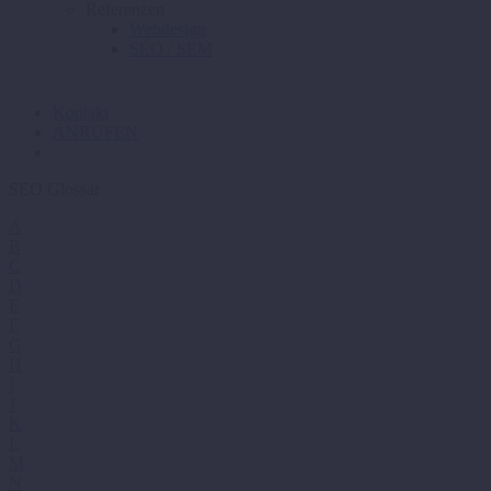
Referenzen
Webdesign
SEO / SEM
Kontakt
ANRUFEN
SEO Glossar
A
B
C
D
E
F
G
H
I
J
K
L
M
N