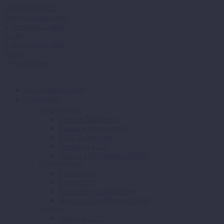
+493049958555
info@seosmart.com
Primary Menu
Seo Agentur Berlin
Leistungen
SEO OnPage
Content Marketing
Ladezeit Optimierung
SEO Textservice
Technical SEO
Was ist SEO Onpage?
INFO
SEO OffPage
Linkaufbau
Local SEO
Social Media Marketing
Was ist SEO Offpage?
INFO
Weitere
Amazon SEO