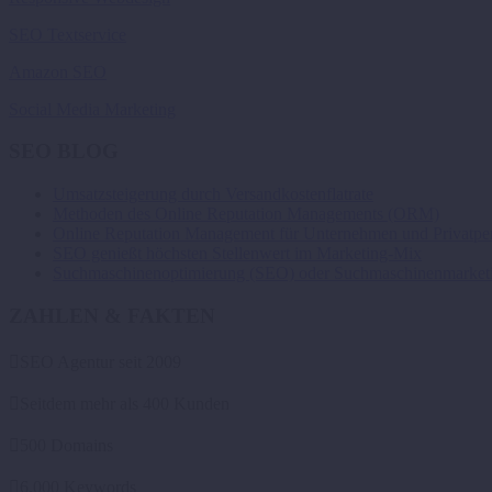
SEO Textservice
Amazon SEO
Social Media Marketing
SEO BLOG
Umsatzsteigerung durch Versandkostenflatrate
Methoden des Online Reputation Managements (ORM)
Online Reputation Management für Unternehmen und Privatpe
SEO genießt höchsten Stellenwert im Marketing-Mix
Suchmaschinenoptimierung (SEO) oder Suchmaschinenmarket
ZAHLEN & FAKTEN

SEO Agentur seit 2009

Seitdem mehr als 400 Kunden

500 Domains

6.000 Keywords