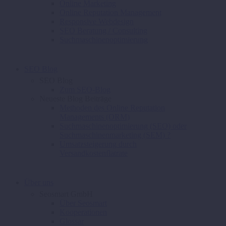
Online Marketing
Online Reputation Management
Responsive Webdesign
SEO Beratung / Consulting
Suchmaschinenoptimierung
SEO Blog
SEO Blog
Zum SEO-Blog
Neueste Blog Beiträge
Methoden des Online Reputation
Managements (ORM)
Suchmaschinenoptimierung (SEO) oder
Suchmaschinenmarketing (SEM) ?
Umsatzsteigerung durch
Versandkostenflatrate
Über uns
Seosmart GmbH
Über Seosmart
Kooperationen
Glossar