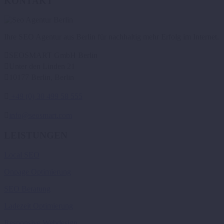
KONTAKT
Ihre SEO Agentur aus Berlin für nachhaltig mehr Erfolg im Internet.

SEOSMART GmbH Berlin

Unter den Linden 21

10177 Berlin, Berlin

+49 (0) 30 499 58 555

info@seosmart.com
LEISTUNGEN
Local SEO
Onpage Optimierung
SEO Beratung
Ladezeit Optimierung
Responsive Webdesign