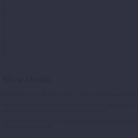
O
P
Q
R
S
T
U
V
W
X
Y
Z
Slow Death
Slow Death – oder „langsamer Tod“ – beschreibt das langsame Versch
Beim Suchmaschinenprimus sieht ein Slow Death so aus, dass die in 
einzelnen Seiten völlig aus den SERPs verschwinden.
Slow Death findet häufig in Zusammenhang mit doppelten Inhalten (D
Suchergebnissen darstellt.