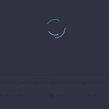
winden einzelner Unterseiten eines Web Auftritts aus den Suchergebni
den SERPs gelisteten Webseiten zunächst ohne Inhalt gelistet werden 
uplicate Content) Erwähnung. Die Theorie besagt, dass der langsame 