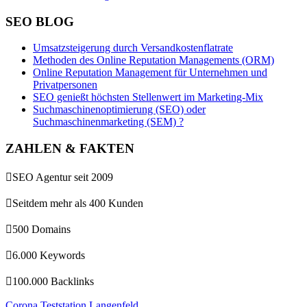
SEO BLOG
Umsatzsteigerung durch Versandkostenflatrate
Methoden des Online Reputation Managements (ORM)
Online Reputation Management für Unternehmen und
Privatpersonen
SEO genießt höchsten Stellenwert im Marketing-Mix
Suchmaschinenoptimierung (SEO) oder
Suchmaschinenmarketing (SEM) ?
ZAHLEN & FAKTEN

SEO Agentur seit 2009

Seitdem mehr als 400 Kunden

500 Domains

6.000 Keywords

100.000 Backlinks
Corona Teststation Langenfeld